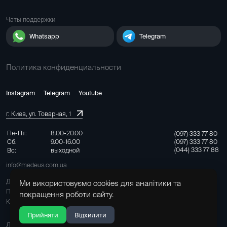
Чаты поддержки
Whatsapp
Telegram
Политика конфиденциальности
Instagram
Telegram
Youtube
г. Киев, ул. Товарная, 1
Пн-Пт:
8.00-20.00
(097) 333 77 80
Сб.
9.00-16.00
(097) 333 77 80
(044) 333 77 88
Вс:
выходной
info@medeus.com.ua
Договор на оказание медицинских услуг
Ми використовуємо cookies для аналітики та
Правила пребывания и обслуживания
покращення роботи сайту.
Карта сайта
Прийняти
Відхилити
Лицензия на медицинскую практику выдана приказом Минздрава от