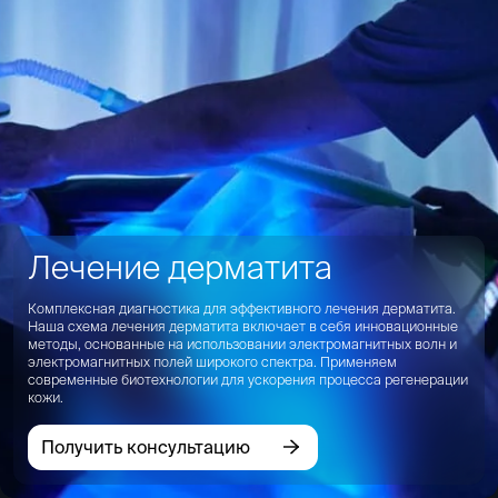
Лечение дерматита
Комплексная диагностика для эффективного лечения дерматита.
Наша схема лечения дерматита включает в себя инновационные
методы, основанные на использовании электромагнитных волн и
электромагнитных полей широкого спектра. Применяем
современные биотехнологии для ускорения процесса регенерации
кожи.
Получить консультацию