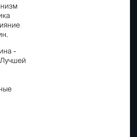
анизм
ика
лияние
ин.
ина -
. Лучшей
нные