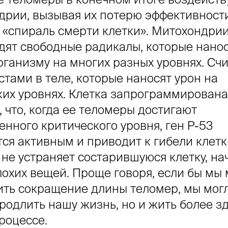
дрии, вызывая их потерю эффективност
 «спираль смерти клетки». Митохондри
дят свободные радикалы, которые нано
рганизму на многих разных уровнях. Счи
тами в теле, которые наносят урон на
ких уровнях. Клетка запрограммирована
 что, когда ее теломеры достигают
нного критического уровня, ген P-53
ся активным и приводит к гибели клетк
 не устраняет состарившуюся клетку, на
лохих вещей. Проще говоря, если бы мы 
ить сокращение длины теломер, мы могл
продлить нашу жизнь, но и жить более з
роцессе.