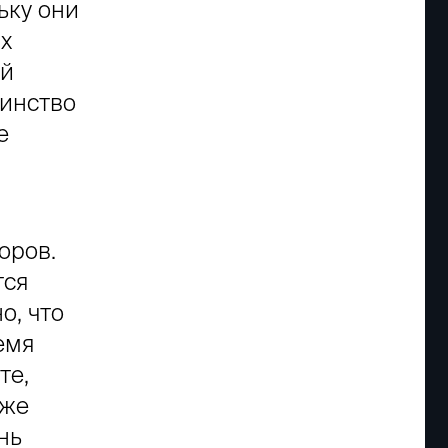
ьку они
х
ый
шинство
е
й
оров.
тся
о, что
емя
те,
 же
нь