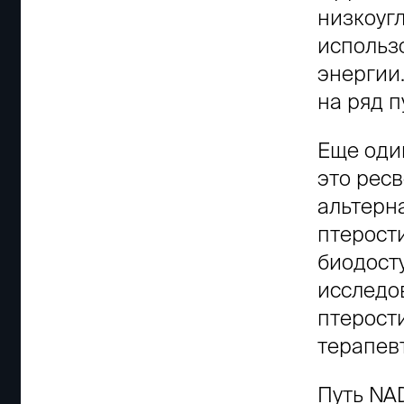
низкоуг
использ
энергии
на ряд п
Еще один
это рес
альтерн
птерост
биодост
исследо
птерост
терапев
Путь NA