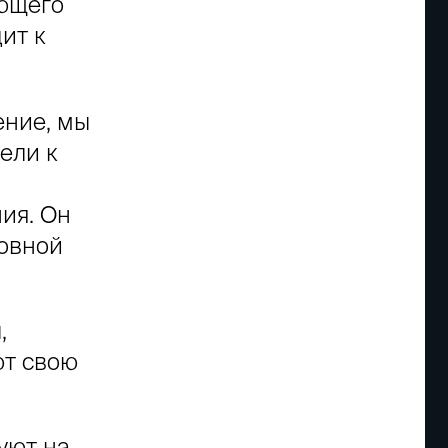
ующего
ит к
ение, мы
ели к
ия. Он
новной
,
ют свою
уют на