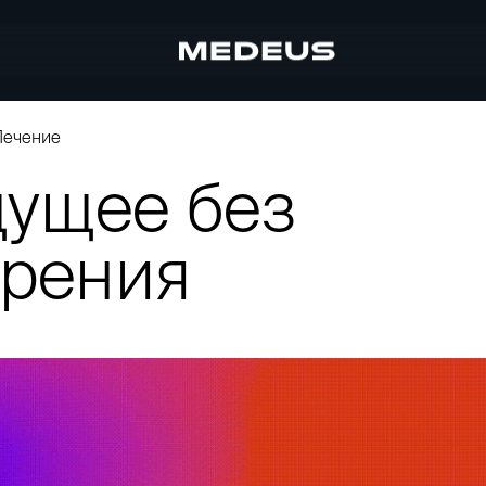
Лечение
дущее без
арения