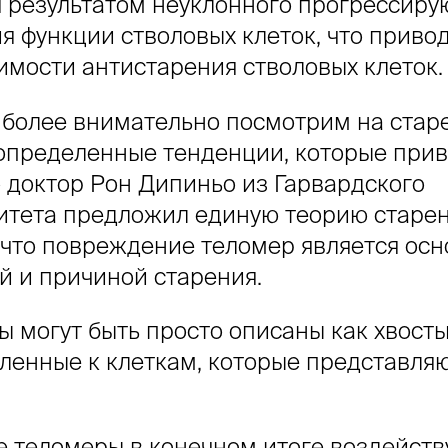
я результатом неуклонного прогрессир
я функции стволовых клеток, что привод
имости антистарения стволовых клеток.
 более внимательно посмотрим на стар
определенные тенденции, которые прив
о доктор Рон Дипиньо из Гарвардского
итета предложил единую теорию старен
, что повреждение теломер является ос
й и причиной старения.
ы могут быть просто описаны как хвосты
ленные к клеткам, которые представля
е теломеры в конечном итоге воздейств