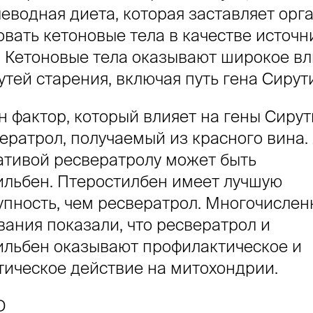
леводная диета, которая заставляет орг
овать кетоновые тела в качестве источн
. Кетоновые тела оказывают широкое в
утей старения, включая путь гена Сирут
 фактор, который влияет на гены Сирут
вератрол, получаемый из красного вина
ативой ресвератролу может быть
ильбен. Птеростилбен имеет лучшую
упность, чем ресвератрол. Многочисле
вания показали, что ресвератрол и
ильбен оказывают профилактическое и
тическое действие на митохондрии.
D