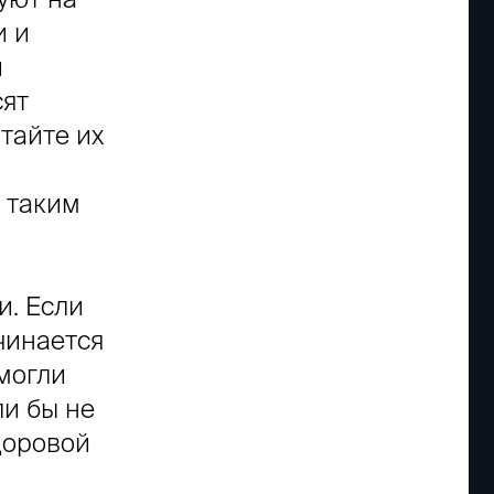
и и
и
сят
тайте их
 таким
и. Если
чинается
могли
и бы не
доровой