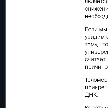
являетс
снижени
необход
Если мы
увидим 
тому, чт
универс
считает
причино
Теломер
прикреп
ДНК.
Коротки