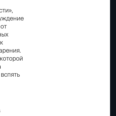
сти»,
луждение
 от
ных
ак
арения.
 которой
а
 вспять
з