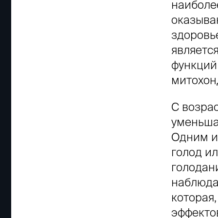
наиболе
оказыва
здоровь
являетс
функций
митохон
С возра
уменьша
Одним из
голод ил
голодан
наблюда
которая,
эффектов