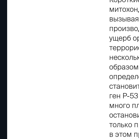
митохон
вызывая
произво
ущерб о
террорис
несколь
образом,
определе
становит
ген P-53
много п
останов
только 
в этом п