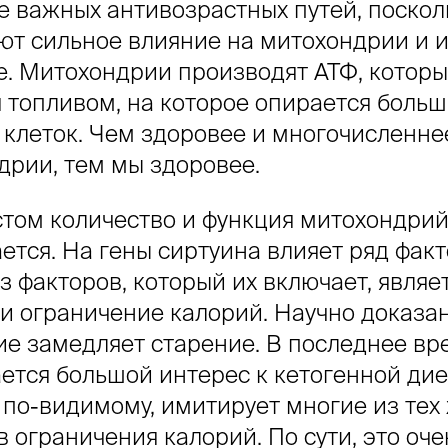
е важных антивозрастных путей, поскол
ют сильное влияние на митохондрии и и
е. Митохондрии производят АТФ, котор
я топливом, на которое опирается боль
 клеток. Чем здоровее и многочисленне
дрии, тем мы здоровее.
стом количество и функция митохондри
ется. На гены сиртуина влияет ряд факт
 факторов, который их включает, являе
и ограничение калорий. Научно доказан
ие замедляет старение. В последнее вр
ется большой интерес к кетогенной дие
 по-видимому, имитирует многие из тех
 ограничения калорий. По сути, это оче