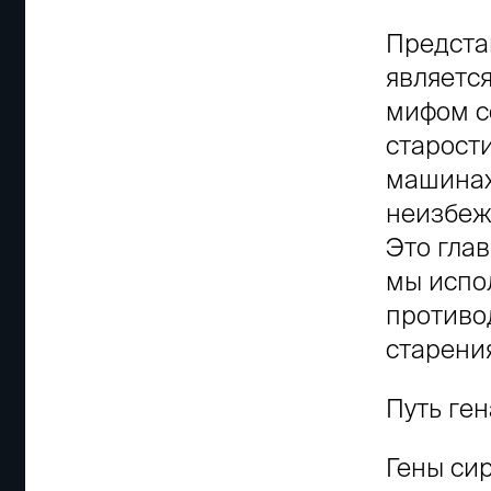
Представ
являетс
мифом с
старости
машинах
неизбеж
Это гла
мы испо
противо
старени
Путь ге
Гены сир