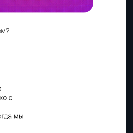
ем?
о
ко с
огда мы