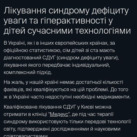
Лікування синдрому дефіциту
уваги та гіперактивності у
дітей сучасними технологіями
В Україні, як і в інших європейських країнах, за
офіційною статистикою, сім дітей зі ста мають
діагностований СДУГ (синдром дефіциту уваги),
лікування якого передбачає індивідуальний,
комплексний підхід.
На жаль, у нашій країні немає достатньої кількості
фахівців, які кваліфікуються на цій проблемі. До того
ж в Україні часто недоступні необхідні медикаменти.
Кваліфіковане лікування СДУГ у Києві можна
отримати в клініці "
Медеус
", де під час терапії
синдрому використовують тільки передові технології
світу, підтверджені дослідженнями й науковими
співтовариствами.