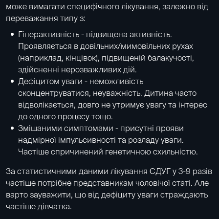
може вимагати специфічного лікування, залежно від
переважання типу з:
Гіперактивність - підвищена активність.
Проявляється в довільних/мимовільних рухах
(наприклад, кінцівок), підвищеній балакучості,
здійсненні нерозважливих дій.
Дефіцитом уваги - неможливість
сконцентруватися, неуважність. Дитина часто
відволікається, довго не утримує увагу та інтерес
до одного процесу тощо.
Змішаними симптомами - присутні прояви
надмірної імпульсивності та розладу уваги.
Частіше спричинений генетичною схильністю.
За статистичними даними лікування СДУГ у 3-9 разів
частіше потрібне представникам чоловічої статі. Але
варто зауважити, що від дефіциту уваги страждають
частіше дівчатка.