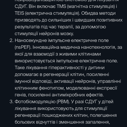
СДУГ. Він включає TMS (
магнітна стимуляція
) і
TEIS (електрична стимуляція). Обидва методи
призводять до сильніших і швидших позитивних
результатів під час терапії, за допомогою
стимуляції нейронів мозку.
Наносекундне імпульсне електричне поле
(nsPEF). Інноваційна медична нанотехнологія, за
якої для взаємодії з живими клітинами
використовується імпульсне електричне поле.
Таке лікування гіперактивності у дитини
допомагає в регенерації клітин, посиленні
імунної відповіді, активації нейронів, управлінні
клітинним фенотипом, моделюванні експресії
генів, посиленні антимікробних ефектів.
Фотобіомодуляцію
(PBM). У разі СДУГ у дітей
лікування використовують для стимуляції
регенерації пошкоджених клітин, полегшення
больових відчуттів і зменшення запалення,