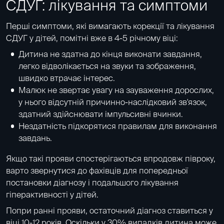
СДУГ: лікування та симптоми
Перші симптоми, які вимагають корекції та лікування
СДУГ у дітей, помітні вже в 4-5 річному віці:
Дитина не здатна до кінця виконати завдання,
легко відволікається на звуки та зображення,
швидко втрачає інтерес.
Малюк не звертає увагу на зауваження дорослих,
у нього відсутній причинно-наслідковий зв'язок,
здатний здійснювати імпульсивні вчинки.
Нездатність підкорятися правилам для виконання
завдань.
Якщо такі прояви спостерігаються впродовж півроку,
варто звернутися до фахівців для попередньої
постановки діагнозу і подальшого лікування
гіперактивності у дітей.
Попри ранні прояви, остаточний діагноз ставиться у
віці 10-12 років. Оскільки у 30% випадків дитина може