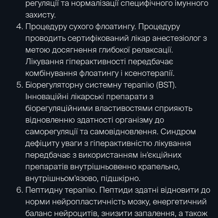
регуляції та нормалізації специфічного імунного
захисту.
Процедуру сухого флоатингу
. Процедуру
проводить сертифікований лікар анестезіолог з
метою досягнення глибокої релаксації.
Лікування гіперактивності передбачає
комбінування флоатингу і
ксенотерапії
.
Біорегуляторну системну терапію
(ВST).
Інноваційні лікарські препарати з
біорегуляційними властивостями сприяють
відновленню здатності організму до
саморегуляції та самовідновлення. Синдром
дефіциту уваги з гіперактивністю лікування
передбачає з використанням ін'єкційних
препаратів внутрішньовенно крапельно,
внутрішньом'язово, підшкірно.
Пептидну терапію
. Пептиди здатні відновити до
норми нейропластичність мозку, енергетичний
баланс нейроцитів, знизити запалення, а також