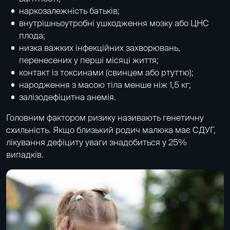
наркозалежність батьків;
внутрішньоутробні ушкодження мозку або ЦНС
плода;
низка важких інфекційних захворювань,
перенесених у перші місяці життя;
контакт із токсинами (свинцем або ртуттю);
народження з масою тіла менше ніж 1,5 кг;
залізодефіцитна анемія.
Головним фактором ризику називають генетичну
схильність. Якщо близький родич малюка має СДУГ,
лікування дефіциту уваги знадобиться у 25%
випадків.