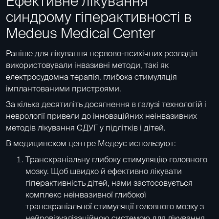
Ефективне лікування
синдрому гіперактивності в
Medeus Medical Center
Раніше для лікування нервово-психічних розладів
використовували інвазивні методи, такі як
електросудомна терапія, глибока стимуляція
імплантованими пристроями.
За кілька десятиліть досягнення в галузі технологій і
неврології привели до інноваційних неінвазивних
методів лікування СДУГ у підлітків і дітей.
В медицинском центре Медеус используют:
Транскраніальну глибоку стимуляцію головного
мозку
. Щоб швидко й ефективно лікувати
гіперактивність дітей, нами застосовується
комплекс неінвазивної глибокої
транскраніальної стимуляції головного мозку з
нейровізуалізаційною системою для лікування