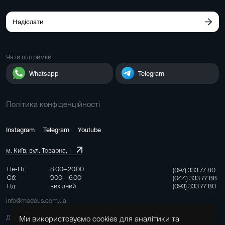
Надіслати
Чати підтримки
Whatsapp
Telegram
Політика конфіденційності
Instagram
Telegram
Youtube
м. Київ, вул. Товарна, 1
Пн-Пт:
8.00—20.00
(097) 333 77 80
Сб:
9.00—16.00
(044) 333 77 88
(093) 333 77 80
Нд:
вихідний
info@medeus.com.ua
Договір на надання медичних послуг
Ми використовуємо cookies для аналітики та