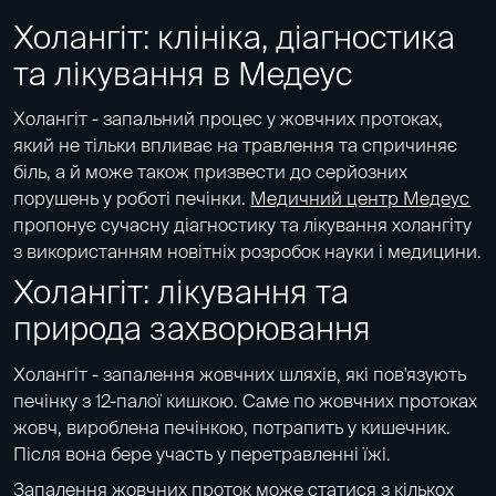
Холангіт: клініка, діагностика
та лікування в Медеус
Холангіт - запальний процес у жовчних протоках,
який не тільки впливає на травлення та спричиняє
біль, а й може також призвести до серйозних
порушень у роботі печінки.
Медичний центр Медеус
пропонує сучасну діагностику та лікування холангіту
з використанням новітніх розробок науки і медицини.
Холангіт: лікування та
природа захворювання
Холангіт - запалення жовчних шляхів, які пов'язують
печінку з 12-палої кишкою. Саме по жовчних протоках
жовч, вироблена печінкою, потрапить у кишечник.
Після вона бере участь у перетравленні їжі.
Запалення жовчних проток може статися з кількох