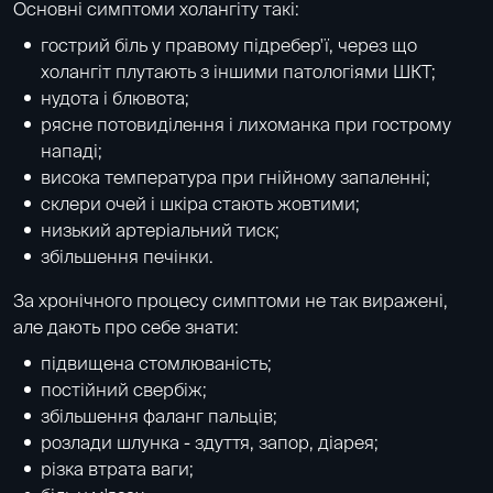
Основні симптоми холангіту такі:
гострий біль у правому підребер'ї, через що
холангіт плутають з іншими патологіями ШКТ;
нудота і блювота;
рясне потовиділення і лихоманка при гострому
нападі;
висока температура при гнійному запаленні;
склери очей і шкіра стають жовтими;
низький артеріальний тиск;
збільшення печінки.
За хронічного процесу симптоми не так виражені,
але дають про себе знати:
підвищена стомлюваність;
постійний свербіж;
збільшення фаланг пальців;
розлади шлунка - здуття, запор, діарея;
різка втрата ваги;