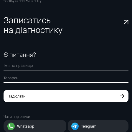
Лікування холангіту
Записатись
на діагностику
Є питання?
Надіслати
Чати підтримки
Whatsapp
Telegram