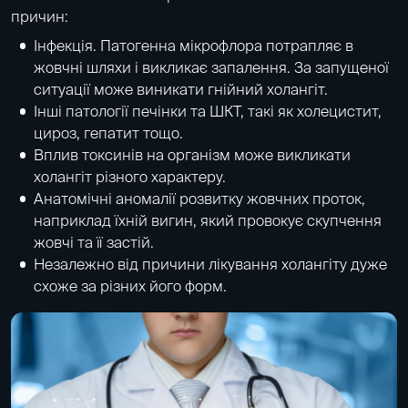
причин:
Інфекція. Патогенна мікрофлора потрапляє в
жовчні шляхи і викликає запалення. За запущеної
ситуації може виникати гнійний холангіт.
Інші патології печінки та ШКТ, такі як холецистит,
цироз, гепатит тощо.
Вплив токсинів на організм може викликати
холангіт різного характеру.
Анатомічні аномалії розвитку жовчних проток,
наприклад їхній вигин, який провокує скупчення
жовчі та її застій.
Незалежно від причини лікування холангіту дуже
схоже за різних його форм.