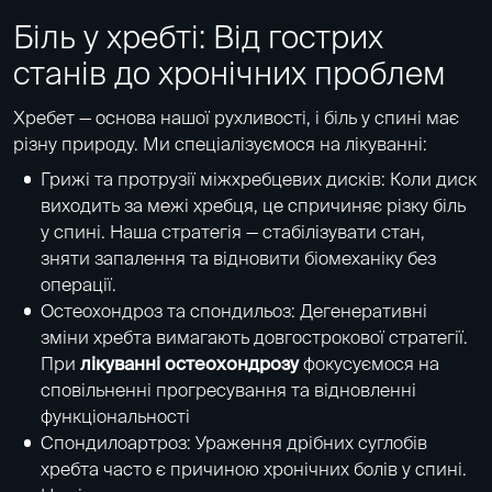
Біль у хребті: Від гострих
станів до хронічних проблем
Хребет — основа нашої рухливості, і біль у спині має
різну природу. Ми спеціалізуємося на лікуванні:
Грижі та протрузії міжхребцевих дисків: Коли диск
виходить за межі хребця, це спричиняє різку біль
у спині. Наша стратегія — стабілізувати стан,
зняти запалення та відновити біомеханіку без
операції.
Остеохондроз та спондильоз: Дегенеративні
зміни хребта вимагають довгострокової стратегії.
При
лікуванні остеохондрозу
фокусуємося на
сповільненні прогресування та відновленні
функціональності
Спондилоартроз: Ураження дрібних суглобів
хребта часто є причиною хронічних болів у спині.