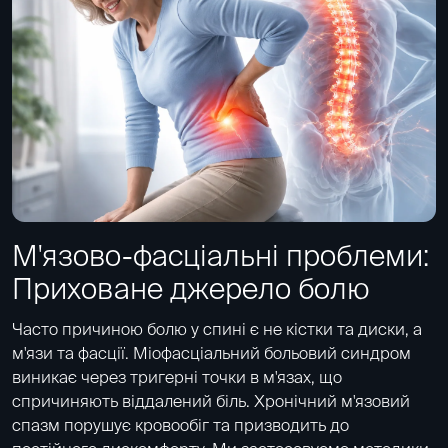
М'язово-фасціальні проблеми:
Приховане джерело болю
Часто причиною болю у спині є не кістки та диски, а
м'язи та фасції. Міофасціальний больовий синдром
виникає через тригерні точки в м'язах, що
спричиняють віддалений біль. Хронічний м'язовий
спазм порушує кровообіг та призводить до