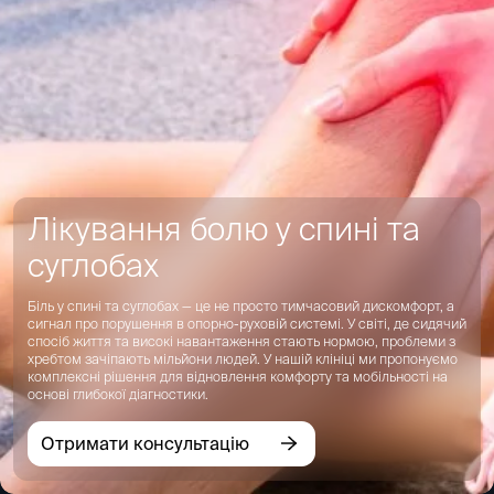
Лікування болю у спині та
суглобах
Біль у спині та суглобах — це не просто тимчасовий дискомфорт, а
сигнал про порушення в опорно-руховій системі. У світі, де сидячий
спосіб життя та високі навантаження стають нормою, проблеми з
хребтом зачіпають мільйони людей. У нашій клініці ми пропонуємо
комплексні рішення для відновлення комфорту та мобільності на
основі глибокої діагностики.
Отримати консультацію