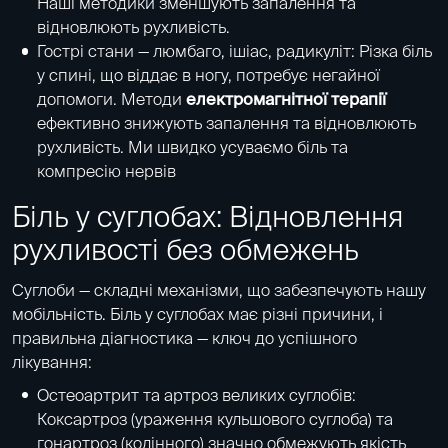
Наші методики зменшують запалення та
відновлюють рухливість.
Гострі стани — люмбаго, ішіас, радикуліт: Різка біль
у спині, що віддає в ногу, потребує негайної
допомоги. Методи
електромагнітної терапії
ефективно знижують запалення та відновлюють
рухливість. Ми швидко усуваємо біль та
компресію нервів
Біль у суглобах: Відновлення
рухливості без обмежень
Суглоби — складні механізми, що забезпечують нашу
мобільність. Біль у суглобах має різні причини, і
правильна діагностика — ключ до успішного
лікування:
Остеоартрит та артроз великих суглобів:
Коксартроз (ураження кульшового суглоба) та
гонартроз (колінного) значно обмежують якість