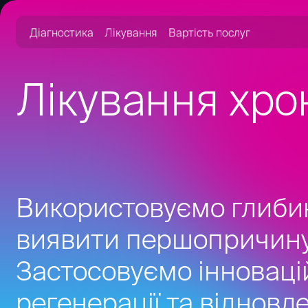
Діагностика
Лікування
Вартість послуг
Лікування хро
Використовуємо глибин
виявити першопричину
Застосовуємо інноваці
регенерації та відновле