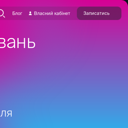
Записатись
Блог
Власний кабінет
вань
для