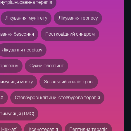
Дослідження геному
IV терапія
Лікування нейродегенеративних захворювань
 (у дітей)
синдрому (ПТСР)
Лікування Альцгеймера
арезів
Лікування безсоння
ного нерва
ичного нерва
Лікування міжреберної невралгії
когнітивних функцій
Лікування депресії