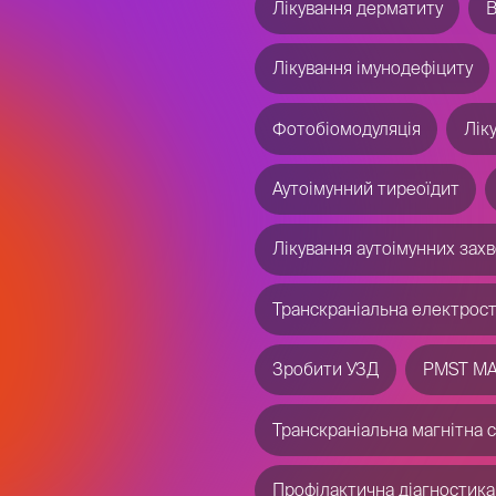
Крапельниці з глутатіоном
Внутрішньовенна терапія
Фотобіомодуляція
СДУГ
Лікування постстресового 
Лікування постінсультних п
Лікування невралгії сіднич
Лікування невралгії потил
Невралгія
Підвищення 