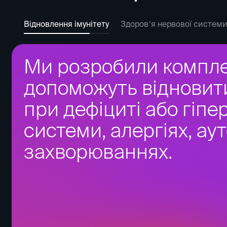
Відновлення імунітету
Здоровʼя нервової системи
Відновлення нервової
лікування нейродеге
захворювань. Знижує
підвищуємо когнітивні
покращуємо якість с
депресію.