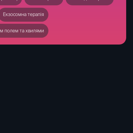
ування Деменції
Лікування панічних атак
роенцефалограма
имуляція мозку
Загальний аналіз крові
AX
Стовбурові клітини, стовбурова терапія
тимуляція (ТМС)
(Чек-ап)
Ксенотерапія
Лікування газами
егуляторна терапія
Екзосомна терапія
у
Процедура Full Reboot