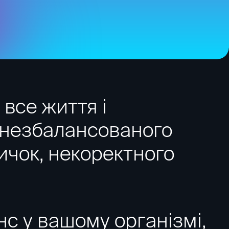
все життя і
, незбалансованого
ичок, некоректного
с у вашому організмі,