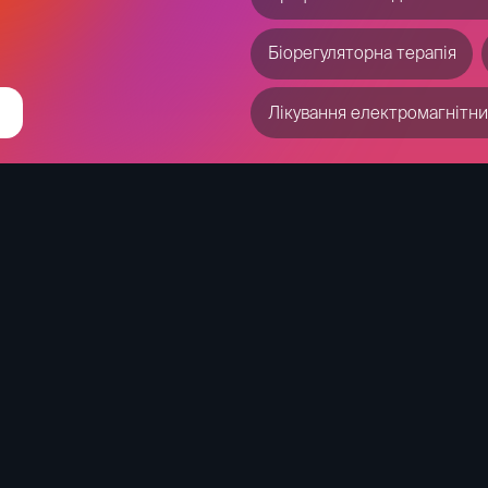
Лікування неврозу
Лік
Сухий флоатинг
Елект
Транскраніальна електрост
Зробити УЗД
PMST M
Транскраніальна магнітна с
Профілактична діагностика 
Пептидна терапія
Біор
Стимуляція головного мозк