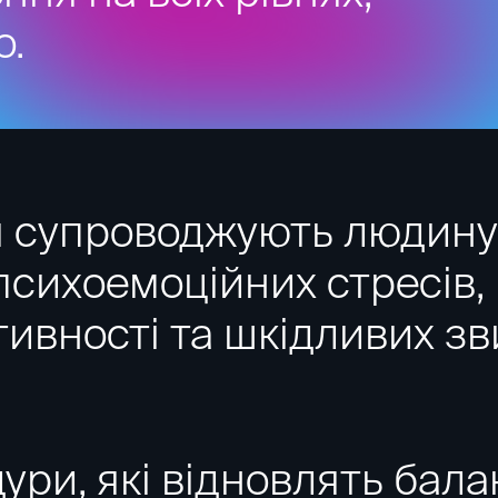
о.
 супроводжують людину 
психоемоційних стресів
тивності та шкідливих зв
ри, які відновлять балан