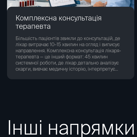
Комплексна консультація
терапевта
Більшість пацієнтів звикли до консультацій, де
лікар витрачає 10–15 хвилин на огляд і виписує
направлення. Комплексна консультація лікаря-
терапевта — це інший формат: 45 хвилин
системної роботи, де лікар детально аналізує
скарги, вивчає медичну історію, інтерпретує
наявні результати досліджень і формує
персоналізований план відновлення та
профілактики.
Інші напрямки