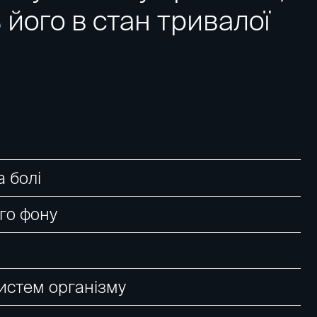
його в стан тривалої
а болі
го фону
истем організму