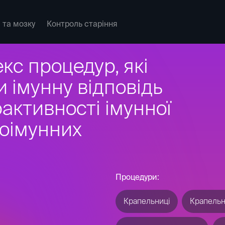
 та мозку
Контроль старіння
 системи та
неративних
мо тривожність,
 функції мозку,
ну та попереджаємо
Процедури:
Консультація невролога з 