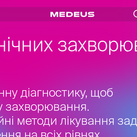
нічних захворю
ну діагностику, щоб
 захворювання.
йні методи лікування за
ння на всіх рівнях,