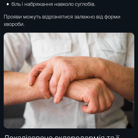
біль і набрякання навколо суглобів.
Прояви можуть відрізнятися залежно від форми
хвороби.
Локалізована склеродермія та її