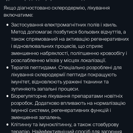
Якщо діагностовано склеродермію, лікування
включатиме:
Застосування електромагнітних полів і хвиль
.
Метод допомагає позбутися больових відчуттів, а
також спрямований на активацію регенеративних
і відновлювальних процесів, що сприяє
зменшенню набряклості, поліпшенню кровообігу і
розслабленню м'язів у місцях локалізації.
Терапія пептидами
. Спеціально розроблені для
лікування склеродермії пептиди покращують
імунітет, відновлюють уражені тканини та
зупиняють запальні процеси.
Біорегуляторне лікування препаратами новітніх
розробок. Додатково впливають на нормалізацію
імунної системи, регенеративних функцій і
зменшення запалень.
Клітинну та імуноклітинну, а також
стовбурову
терапію
. Найефективніший спосіб для загоєння