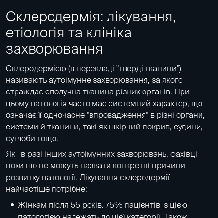
Склеродермія: лікування,
етіологія та клініка
захворювання
Склеродермією (в перекладі "тверді тканини")
називають аутоімунне захворювання, за якого
страждає сполучна тканина різних органів. При
цьому патологія часто має системний характер, що
означає її одночасне "впровадження" в різні органи,
системи й тканини, такі як шкірний покрив, судини,
суглоби тощо.
Як і в разі інших аутоімунних захворювань, фахівці
поки що не можуть назвати конкретні причини
розвитку патології. Лікування склеродермії
найчастіше потрібне:
Жінкам після 55 років. 75% пацієнтів із цією
патологією належать до цієї категорії. Також