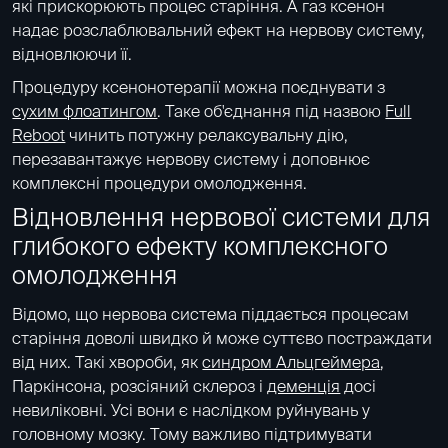
які прискорюють процес старіння. А газ ксенон
надає розслаблювальний ефект на нервову систему,
відновлюючи її.
Процедуру ксенонотерапії можна поєднувати з
сухим флоатингом
. Таке об'єднання під назвою
Full
Reboot
чинить потужну релаксувальну дію,
перезавантажує нервову систему і доповнює
комплексні процедури омолодження.
Відновлення нервової системи для
глибокого ефекту комплексного
омолодження
Відомо, що нервова система піддається процесам
старіння доволі швидко й може суттєво постраждати
від них. Такі хвороби, як
синдром Альцгеймера
,
Паркінсона, розсіяний склероз і
деменція
досі
невиліковні. Усі вони є наслідком руйнувань у
головному мозку. Тому важливо підтримувати