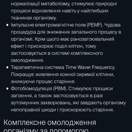
нормалізації метаболізму, стимулює природні
процеси відновлення навіть у найглибших
тканинах організму.
Імпульсне електромагнітне поле (PEMF). Чудова
процедура для зниження запального процесу в
організмі. Крім цього має ранозагоювальний
ефект і прискорює поділ клітин, тому
застосовується в системі комплексного
омолодження.
Терапевтична система Time Waver Frequency.
Покращує живлення кожної окремої клітини,
знижуючи процес старіння.
Фотобіомодуляція (PBM). Стимулює процеси
загоєння, а також застосовується в разі
аутоімунних захворювань, які завдають організму
непоправної шкоди і прискорюють старіння.
Комплексне омолодження
організму за допомогою