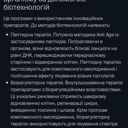
біотехнологій
Це програми з використанням інноваційних
препаратів. До методів біотехнологій належать:
Пептидна терапія
. Потужна методика Anti Age із
застосуванням пептидів. Потрапляючи в
організм, вони відновлюють білкові ланцюги на
рівні ДНК, перешкоджаючи передчасному
старінню і відмиранню клітин. Пептидну терапію
застосовують для комплексного омолодження і
поліпшення ефекту лікування різних патологій.
Біорегуляторна терапія
. Внутрішньовенна терапія
препаратами з біорегуляційними властивостями.
Ці унікальні речовини сприяють швидкому
відновленню клітин, регенерації шкіри,
виведенню токсинів і шлаків. Крім програм
комплексного омолодження, біорегуляторну
терапію використовують для лікування спектра