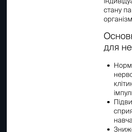
індивіду
стану па
організм
Основн
для н
Норма
нерво
кліти
імпул
Підви
сприя
навча
Зниже