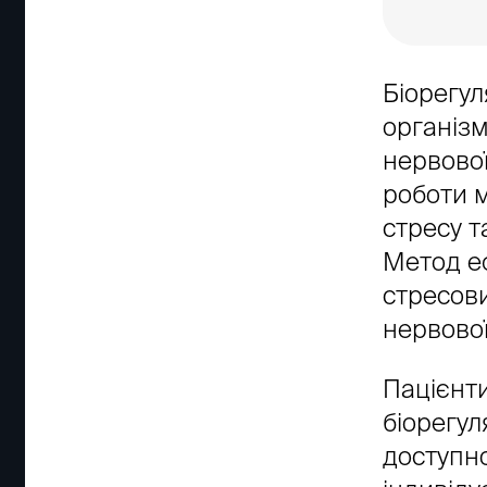
Біорегул
організ
нервової
роботи 
стресу т
Метод еф
стресови
нервової
Пацієнти
біорегул
доступно