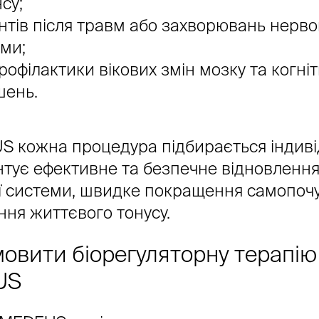
су;
нтів після травм або захворювань нерво
ми;
рофілактики вікових змін мозку та когні
шень.
S кожна процедура підбирається індиві
нтує ефективне та безпечне відновленн
ї системи, швидке покращення самопочу
ння життєвого тонусу.
овити біорегуляторну терапію
US