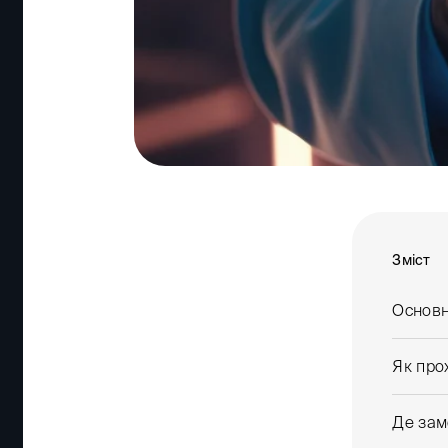
Зміст
Основн
Як про
Де зам