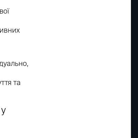
вої
тивних
дуально,
я
ття та
 у