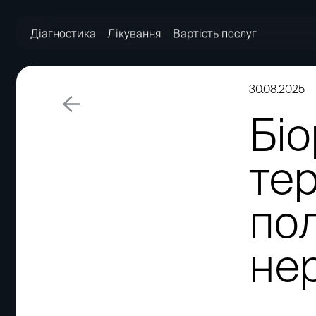
Діагностика
Лікування
Вартість послуг
30.08.2025
Бі
тер
по
не