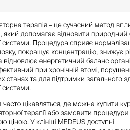
яторна терапія – це сучасний метод впл
м, який допомагає відновити природний
 системи. Процедура сприяє нормалізац
мозку, покращує концентрацію, знижує р
а відновлює енергетичний баланс органі
ективний при хронічній втомі, порушенн
х станах та для підтримки загального з
 системи.
 часто цікавляться, де можна купити ку
яторної терапії або замовити процедури
ю ціною. У клініці MEDEUS доступні