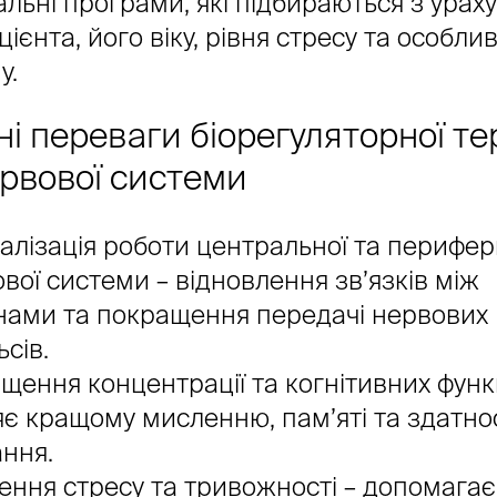
альні програми, які підбираються з ура
цієнта, його віку, рівня стресу та особли
у.
і переваги біорегуляторної тер
ервової системи
лізація роботи центральної та перифер
вої системи – відновлення зв’язків між
нами та покращення передачі нервових
ьсів.
щення концентрації та когнітивних функ
є кращому мисленню, пам’яті та здатнос
ння.
ння стресу та тривожності – допомагає