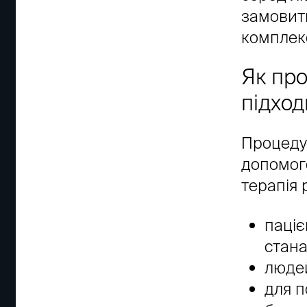
замовит
комплек
Як про
підход
Процедур
допомог
терапія
паціє
стана
людей
для п