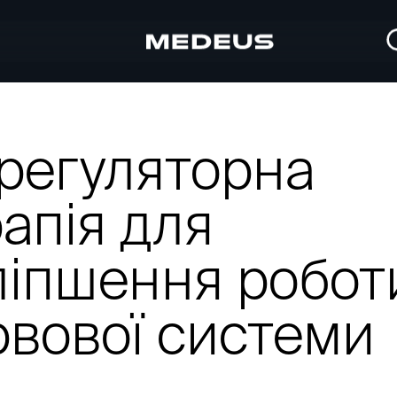
орегуляторна
апія для
ліпшення робот
рвової системи