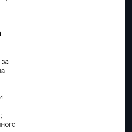
а
 за
на
и
;
чного