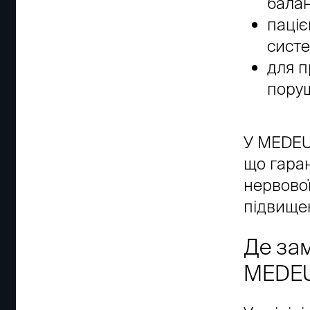
балан
паціє
систе
для п
пору
У MEDEU
що гара
нервово
підвище
Де зам
MEDE