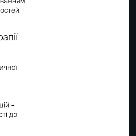
хуванням
востей
апії
ичної
цій –
ті до