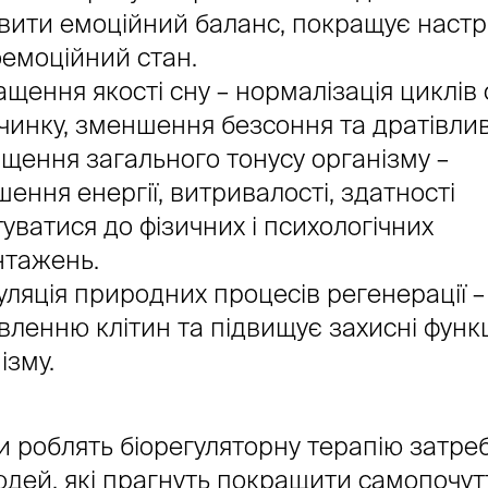
вити емоційний баланс, покращує настр
емоційний стан.
щення якості сну – нормалізація циклів 
чинку, зменшення безсоння та дратівлив
щення загального тонусу організму –
шення енергії, витривалості, здатності
уватися до фізичних і психологічних
нтажень.
ляція природних процесів регенерації –
вленню клітин та підвищує захисні функц
ізму.
и роблять біорегуляторну терапію затр
дей, які прагнуть покращити самопочут