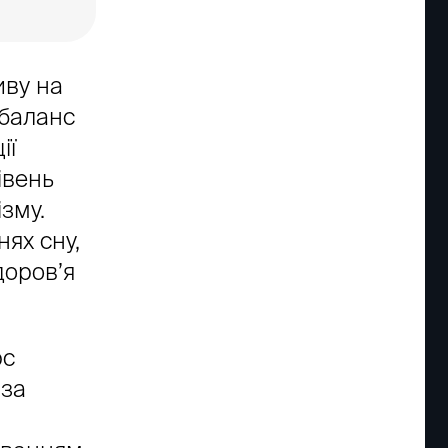
иву на
 баланс
ії
івень
зму.
ях сну,
доров’я
рс
 за