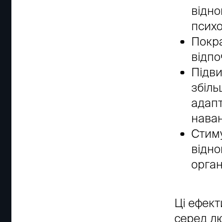
відно
психо
Покра
відпо
Підви
збіль
адапт
нава
Стиму
відно
орган
Ці ефект
серед лю