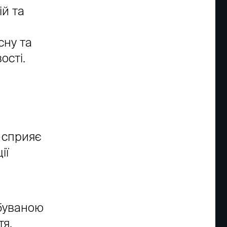
ій та
сну та
ості.
 сприяє
ії
ебуваною
тя,