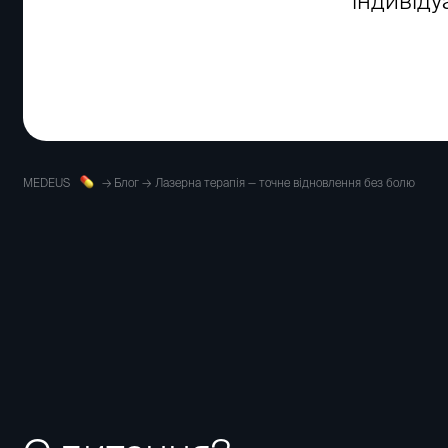
індивіду
MEDEUS
Блог
Лазерна терапія — точне відновлення без болю