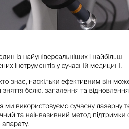
один із найуніверсальніших і найбільш
них інструментів у сучасній медицині.
хто знає, наскільки ефективним він мож
 зняття болю, запалення та відновлення
s
ми використовуємо сучасну лазерну т
ечний та неінвазивний метод підтримки 
 апарату.