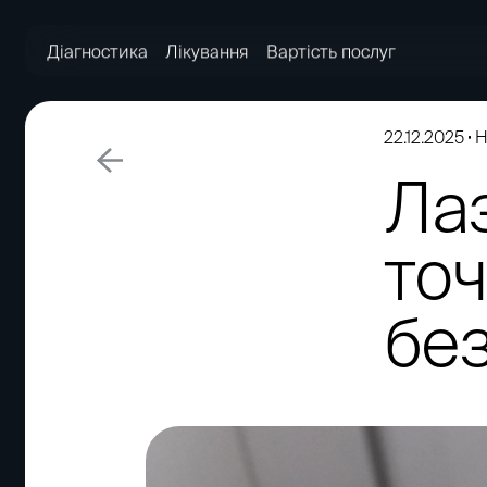
Діагностика
Лікування
Вартість послуг
22.12.2025
Н
Ла
то
бе