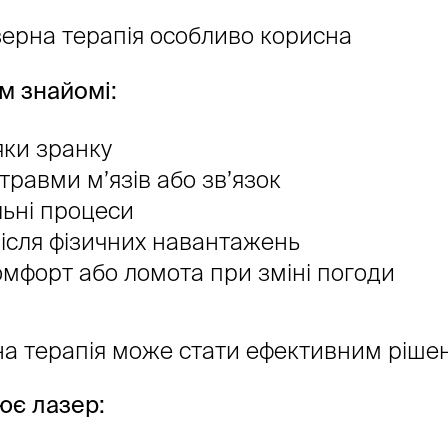
зерна терапія особливо корисна
м знайомі:
ки зранку
травми м’язів або зв’язок
ьні процеси
після фізичних навантажень
мфорт або ломота при зміні погоди
на терапія може стати ефективним ріше
ює лазер: