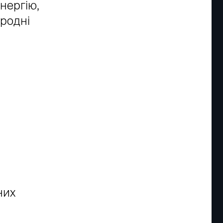
нергію,
иродні
них