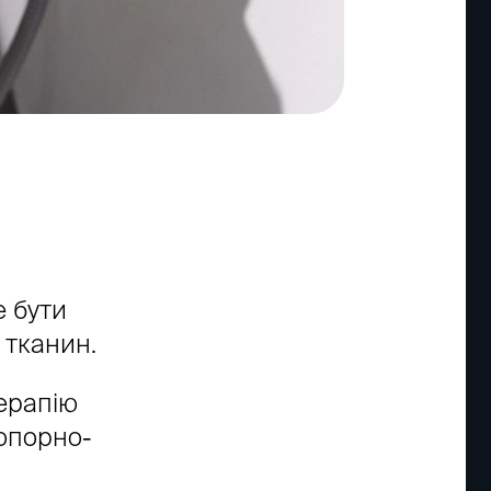
е бути
 тканин.
ерапію
опорно-