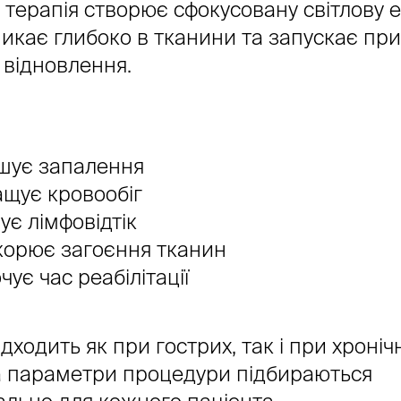
терапія створює сфокусовану світлову е
икає глибоко в тканини та запускає пр
 відновлення.
шує запалення
щує кровообіг
ує лімфовідтік
корює загоєння тканин
чує час реабілітації
дходить як при гострих, так і при хроніч
 а параметри процедури підбираються