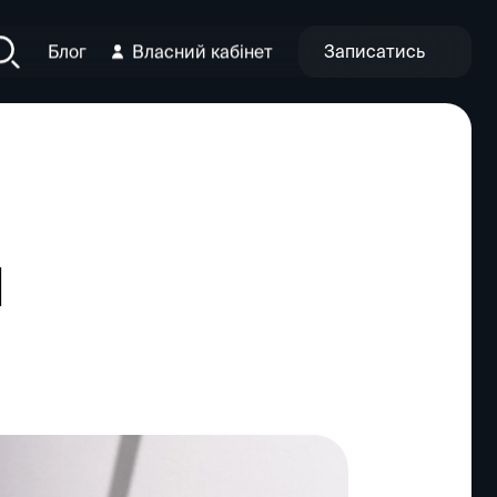
Записатись
Блог
Власний кабінет
я