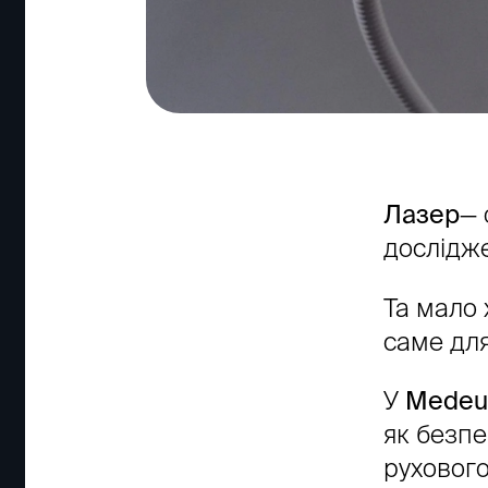
Лазер
— 
дослідже
Та мало 
саме для
У
Medeu
як безп
рухового