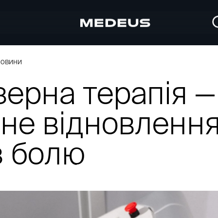
овини
зерна терапія —
чне відновленн
з болю