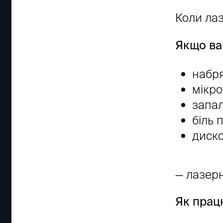
Коли ла
Якщо ва
набря
мікро
запал
біль 
диско
— лазер
Як прац