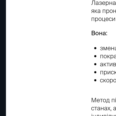
Лазерна 
яка прон
процеси
Вона:
змен
покра
актив
прис
скоро
Метод пі
станах,