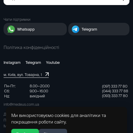
Чати підтримки
Whatsapp
Telegram
Політика конфіденційності
Instagram
Telegram
Youtube
м. Київ, вул. Товарна, 1
Пн-Пт:
8.00—20.00
(097) 333 77 80
Сб:
9.00—16.00
(044) 333 77 88
(093) 333 77 80
Нд:
вихідний
info@medeus.com.ua
Договір на надання медичних послуг
Ми використовуємо cookies для аналітики та
Правила перебування та обслуговування
покращення роботи сайту.
Мапа сайту