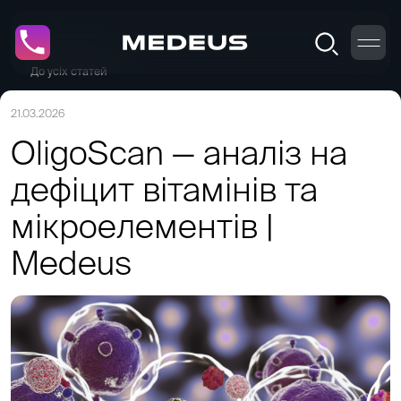
До усіх статей
21.03.2026
OligoScan — аналіз на
дефіцит вітамінів та
мікроелементів |
Medeus