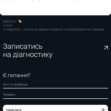
MEDEUS
Блог
OligoScan — аналіз на дефіцит вітамінів та мікроелементів | Medeus
Записатись
на діагностику
Є питання?
Надіслати